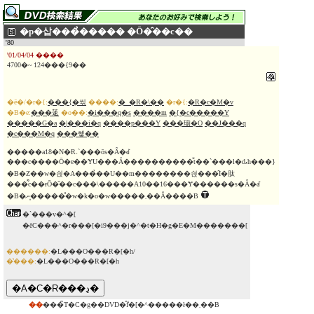
�p�삽���̉����� �Ō�̑��c��
'80
'01/04/04 ����
4700�~ 124���{9��
�ē�/�r�{:
���{�씪
����:
�_�R�\��
�r�{:
�R�c�M�v
�B�e:
���䔎
�o��:
�i���q�s
����m
�{�c�����Y
�����G�a
�|���i�q
����p���Y
���瑐�O
��J���q
�c���M�q
���쎛��
�����a18�N�Ɍ˒ˋ���ōs�Ȃ�ꂽ
���c����Ō�ɐ��ɎU���Ă����������̐t��`���l�ԃh���}
�B�Z��w�싅�A���̉��U��m��������싅���̑I�肽
���͌c��ɍŌ�̑��c���\�����݁A10��16���Ɏ������s�Ȃ�ꂽ
�B�ނ�͎�����̊w�k�o�w�����܂��Ă����B
�`���v�^�[
�ēC���^�r���[�i9���j�^�t�H�g�E�M�������[
������:
�L���O���R�[�h/
�̔���:
�L���O���R�[�h
��
���̃T�C�g��DVD�̂݃f�[�^�����ł��܂��B