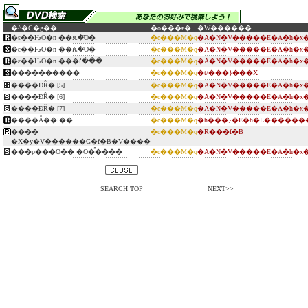
�^�C�g��
�o���ғ�
�W������
�ԑ��ԊO�n ��ጴ�̑Ό�
�c���M�q
�A�N�V�����E�A�h�x�
�ԑ��ԊO�n ��ጴ�̑Ό�
�c���M�q
�A�N�V�����E�A�h�x�
�ԑ��ԊO�n ���ւ̒���
�c���M�q
�A�N�V�����E�A�h�x�
����������
�c���M�q
�t/���}���X
����ƉȒ� [5]
�c���M�q
�A�N�V�����E�A�h�x�
����ƉȒ� [6]
�c���M�q
�A�N�V�����E�A�h�x�
����ƉȒ� [7]
�c���M�q
�A�N�V�����E�A�h�x�
����Ȃ��l��
�c���M�q
�h���}�E�h�L������
����
�c���M�q
�R���f�B
�X�y�V������G�f�B�V����
���p���O�� �O�͒����
�c���M�q
�A�N�V�����E�A�h�x�
SEARCH TOP
NEXT>>