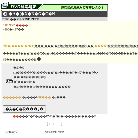
�A�[�X�N�G�C�N
'2000 �� GROUND ZERO
'00/09/22 ����
4800�~ 97��
�ē�/����/�r�{:
���`���[�h�E�t���[�h�}��
����:
�����t�E�o�
�����T���[���X�ɑ�n�k�����̊�@������p�j�b�N�f��B���T��
鎖���������B
�@�Q
(1)�I���W�i���p��(�h���r�[)�^(2)���{�ꐁ
��(�h���r�[)�@
�`���v�^�[
�@�I���W�i������\����
������:
�p���h/
�̔���:
�p���h
��
���̃T�C�g��DVD�̂݃f�[�^�����ł��܂��B
<<BACK
SEARCH TOP