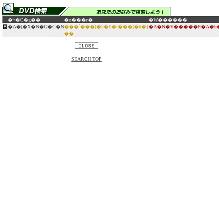
�^�C�g��
�o���ғ�
�W������
�A�[�X�N�G�C�N
���`���[�h�E�t���[�h�}
�A�N�V�����E�A�h�
��
SEARCH TOP