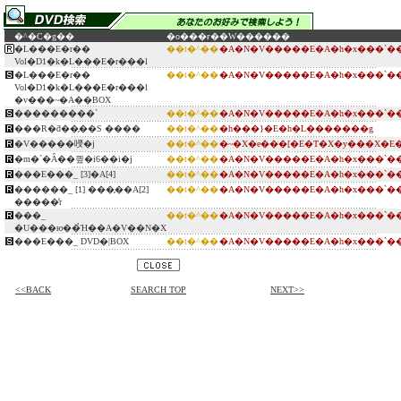
�^�C�g��
�o���ғ�
�W������
�L���E�r��
��t�^��
�A�N�V�����E�A�h�x���`�
Vol�D1�k�L���E�r���l
�L���E�r��
��t�^��
�A�N�V�����E�A�h�x���`�
Vol�D1�k�L���E�r���l
�v���~�A��BOX
���������`
��t�^��
�A�N�V�����E�A�h�x���`�
���R�ƌ��̗��S ����
��t�^��
�h���}�E�h�L�������g
�V�����唚�j
��t�^��
�~�X�e���[�E�T�X�y���X�E
�m�`�Ȃ��킢�i6��i�j
��t�^��
�A�N�V�����E�A�h�x���`�
���E���_ [3]�A[4]
��t�^��
�A�N�V�����E�A�h�x���`�
������_ [1] ���̗��A[2]
��t�^��
�A�N�V�����E�A�h�x���`�
�����̒r
���_
��t�^��
�A�N�V�����E�A�h�x���`�
�U���ю��̉Ή��A�V��N�X
���E���_ DVD�|BOX
��t�^��
�A�N�V�����E�A�h�x���`�
<<BACK
SEARCH TOP
NEXT>>