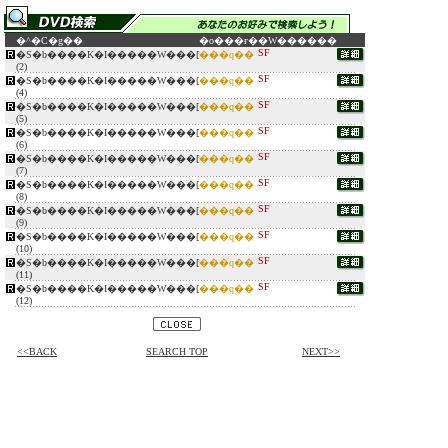
�^�C�g��
�o���ғ�
�W������
SF
�S�b����K�I�����W���[
���q��
(2)
SF
�S�b����K�I�����W���[
���q��
(4)
SF
�S�b����K�I�����W���[
���q��
(5)
SF
�S�b����K�I�����W���[
���q��
(6)
SF
�S�b����K�I�����W���[
���q��
(7)
SF
�S�b����K�I�����W���[
���q��
(8)
SF
�S�b����K�I�����W���[
���q��
(9)
SF
�S�b����K�I�����W���[
���q��
(10)
SF
�S�b����K�I�����W���[
���q��
(11)
SF
�S�b����K�I�����W���[
���q��
(12)
<<BACK
SEARCH TOP
NEXT>>