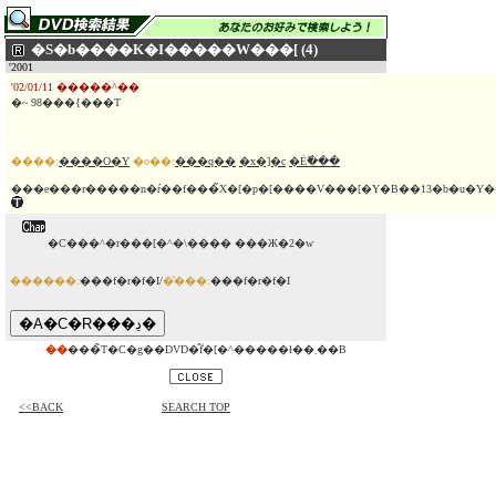
�S�b����K�I�����W���[ (4)
'2001
'02/01/11 �����^��
�~ 98���{���T
����:
����O�Y
�o��:
���q��
�x�]�c
�Ėؕ���
�C���^�r���[�^�\���� ���Ж�2�w
������:
���f�r�f�I/
�̔���:
���f�r�f�I
��
���̃T�C�g��DVD�̂݃f�[�^�����ł��܂��B
<<BACK
SEARCH TOP