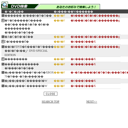
�^�C�g��
�o���ғ�
�W������
������ �f���b�N�X��
��ѐ�F
�h���}�E�h�L�������g
�V�E�����O����
��ѐ�F
�h���}�E�h�L�������g
��O�� ���́A�Ă̓� �Ƃ�ł�
���������
�f���b�N�X��
�A�C�R�\�Z��
��ѐ�F
�h���}�E�h�L�������g
�ِl�����Ƃ̉�
��ѐ�F
�t/���}���X
��ѐ�FDVD�R���N�V����
��ѐ�F
�h���}�E�h�L�������g
��ѐ�F�t��ژ^ DVD SPECIAL
EDITION
��������
��ѐ�F
�t/���}���X
���̉̂���������
��ѐ�F
�t/���}���X
�f���b�N�X��
�p��f��N���V�b�N�XBOX
��ѐ�F
�~�X�e���[�E�T�X�y���X�E
70�N��~�X�e���[��
�p��q���C�����I�W
��ѐ�F
�t/���}���X
�p��q���C�����I�W
��ѐ�F
�t/���}���X
SEARCH TOP
NEXT>>