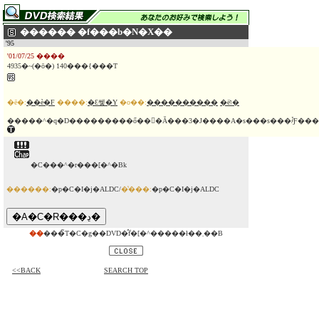
������ �f���b�N�X��
'95
'01/07/25 ����
4935�~(�ō�) 140���{���T
�ē�:
��ѐ�F
����:
�Ԑ쎟�Y
�o��:
����������
�ёו�
�����^�q�D���������ő���Ă���3�J����A�s���s���҂̉Ƒ���ɓ
�C���^�r���[�^�Βk
������:
�p�C�I�j�ALDC/
�̔���:
�p�C�I�j�ALDC
��
���̃T�C�g��DVD�̂݃f�[�^�����ł��܂��B
<<BACK
SEARCH TOP