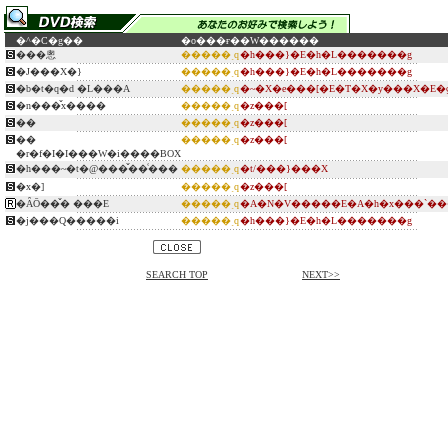
�^�C�g��
�o���ғ�
�W������
���悤
�����ˎq
�h���}�E�h�L�������g
�J���X�}
�����ˎq
�h���}�E�h�L�������g
�b�t�q�d �L���A
�����ˎq
�~�X�e���[�E�T�X�y���X�E�
�n���̌x����
�����ˎq
�z���[
��
�����ˎq
�z���[
��
�����ˎq
�z���[
�r�f�I�I���W�i����BOX
�h���~�t�@���̌��͑���
�����ˎq
�t/���}���X
�x�]
�����ˎq
�z���[
�ȂŌ��̌� ���E
�����ˎq
�A�N�V�����E�A�h�x���`��
�j���Q�����i
�����ˎq
�h���}�E�h�L�������g
SEARCH TOP
NEXT>>