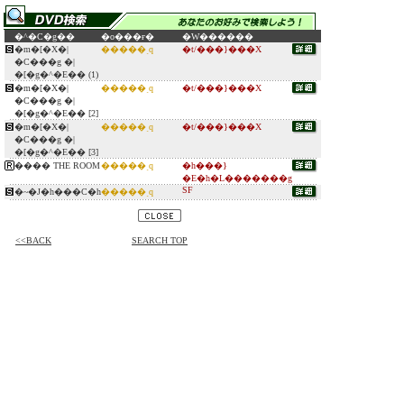
�^�C�g��
�o���ғ�
�W������
�m�[�X�|
�����ˎq
�t/���}���X
�C���g �|
�[�g�^�E�� (1)
�m�[�X�|
�����ˎq
�t/���}���X
�C���g �|
�[�g�^�E�� [2]
�m�[�X�|
�����ˎq
�t/���}���X
�C���g �|
�[�g�^�E�� [3]
���� THE ROOM
�����ˎq
�h���}
�E�h�L�������g
SF
�~�J�h���C�h
�����ˎq
<<BACK
SEARCH TOP