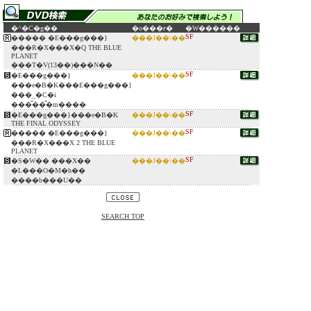
�^�C�g��
�o���ғ�
�W������
SF
����� �E���g���}
���J��\��
���R�X���X�Q THE BLUE
PLANET
���T�V(13��)���N��
SF
�E���g���}
���J��\��
���e�B�K���E���g���}
���_�C�i
���̐��̐�m����
SF
�E���g���}���e�B�K
���J��\��
THE FINAL ODYSSEY
SF
����� �E���g���}
���J��\��
���R�X���X 2 THE BLUE
PLANET
SF
�S�W�� ���X��
���J��\��
�L���O�M�h��
����b���U��
SEARCH TOP