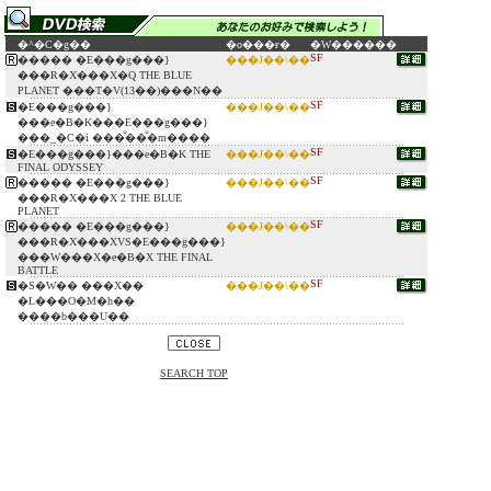
�^�C�g��
�o���ғ�
�W������
SF
����� �E���g���}
���J��\��
���R�X���X�Q THE BLUE
PLANET ���T�V(13��)���N��
SF
�E���g���}
���J��\��
���e�B�K���E���g���}
���_�C�i ���̐��̐�m����
SF
�E���g���}���e�B�K THE
���J��\��
FINAL ODYSSEY
SF
����� �E���g���}
���J��\��
���R�X���X 2 THE BLUE
PLANET
SF
����� �E���g���}
���J��\��
���R�X���XVS�E���g���}
���W���X�e�B�X THE FINAL
BATTLE
SF
�S�W�� ���X��
���J��\��
�L���O�M�h��
����b���U��
SEARCH TOP