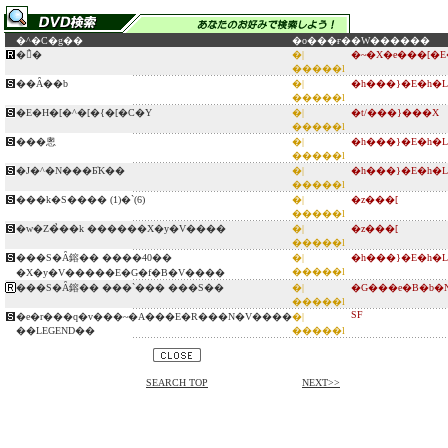
�^�C�g��
�o���ғ�
�W������
�̉�
�|
�~�X�e���[�
�����l
��Ȃ��b
�|
�h���}�E�h�
�����l
�E�H�[�^�[�{�[�C�Y
�|
�t/���}���X
�����l
���悤
�|
�h���}�E�h�
�����l
�J�^�N���Ƃ̍K��
�|
�h���}�E�h�
�����l
���k�S���� (1)�`(6)
�|
�z���[
�����l
�w�Z�̉��k ������X�y�V����
�|
�z���[
�����l
���S�Ȃ鎔�� ����40��
�|
�h���}�E�h�
�����l
�X�y�V�����E�G�f�B�V����
���S�Ȃ鎔�� ���`��� ���S��
�|
�G���e�B�b�
�����l
SF
�e�r���q�v���~�A���E�R���N�V����
�|
��LEGEND��
�����l
SEARCH TOP
NEXT>>