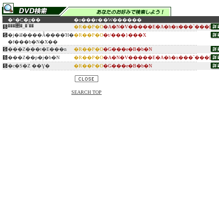
�^�C�g��
�o���ғ�
�W������
���΂�_�`��
�R��P�O
�A�N�V�����E�A�h�x���`���[
�j�āI����Ȃ����Ή�
�R��P�O
�t/���}���X
�f���b�N�X��
���Z���t�E���n
�R��P�O
�G���e�B�b�N
���Z��p�j�b�N
�R��P�O
�A�N�V�����E�A�h�x���`���[
�c�S�Z ��Ɣ�
�R��P�O
�G���e�B�b�N
SEARCH TOP