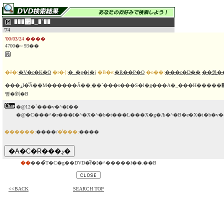
���΂�_�`��
'74
'00/03/24 ����
4700�~ 93��
�ē�:
�V�c�K�O
�r�{:
�_�g�j�j
�B�e:
�R��P�O
�o��:
���c�D��
��吳�
���ړI�̂Ȃ��M������Ă��܂��`���s���S�l�g���A�_���H�����΂̉^���ɎQ������t�A�N�V�����B�R�N�Ԃ�ɌY��������A���Ă����Ė؂́A���Ԃ̔~�A��A���ƂƂ��ɉƏo���̃V���q�������������b�ɏ��B����͔ޏ��̕��e����������Ă���_���H�������ނ����΂���`���Ƃ������̂������B�u���z�ɂق���I�v�̏��c�D�
삪�剉�B
�@12�`���v�^�[��
�@�C���^�r���[�^�X�^�b�t���L���X�g�Љ�^�B�e�X�i�b�v
������:
����/
�̔���:
����
��
���̃T�C�g��DVD�̂݃f�[�^�����ł��܂��B
<<BACK
SEARCH TOP