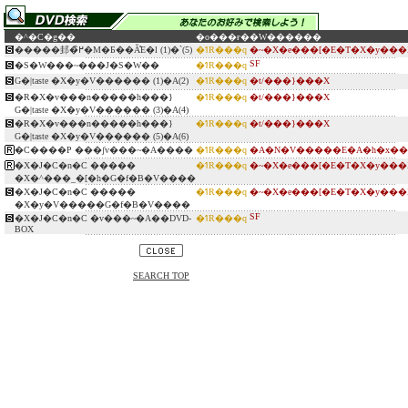
�^�C�g��
�o���ғ�
�W������
�����邽�߂̏�M�Ƃ��Ă̎E�l (1)�`(5)
�ߗR���q
�~�X�e���[�E�T�X�y���
SF
�S�W���~���J�S�W��
�ߗR���q
G�|taste �X�y�V������ (1)�A(2)
�ߗR���q
�t/���}���X
�R�X�v���n�����h���}
�ߗR���q
�t/���}���X
G�|taste �X�y�V������ (3)�A(4)
�R�X�v���n�����h���}
�ߗR���q
�t/���}���X
G�|taste �X�y�V������ (5)�A(6)
�C����P ���ʃv���~�A����
�ߗR���q
�A�N�V�����E�A�h�x��
�X�J�C�n�C �����
�ߗR���q
�~�X�e���[�E�T�X�y���
�X�^���_�[�h�G�f�B�V����
�X�J�C�n�C �����
�ߗR���q
�~�X�e���[�E�T�X�y���
�X�y�V�����G�f�B�V����
SF
�X�J�C�n�C �v���~�A��DVD-
�ߗR���q
BOX
SEARCH TOP