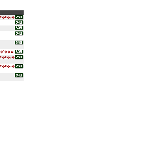
X�E�ƍ�
�`���[
X�E�ƍ�
X�E�ƍ�