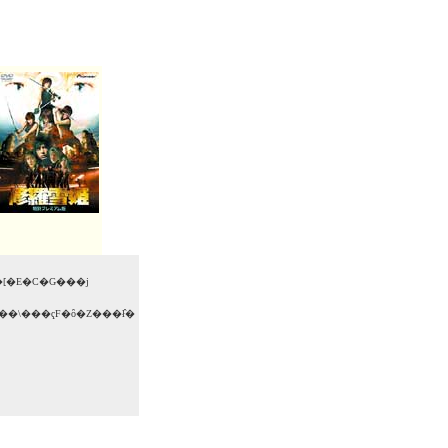
�������i�h�j�[�E�C�G���j