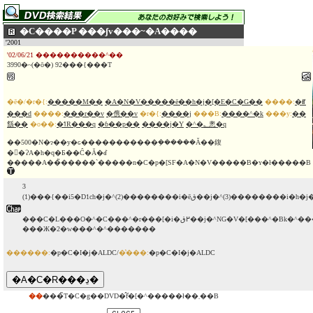
�C����P ���ʃv���~�A����
'2001
'02/06/21 ����������^��
3990�~(�ō�) 92���{���T
�ē�/�r�{:
�����M��
�A�N�V�����ē��h�j�[�E�C�G��
����:
�ꐣ
���d
����:
���r��v
�㑺��v
�r�{:
����j
���B:
����^�k
���y:
��
䌛��
�o��:
�ߗR���q
�ɓ��p��
����j�Y
�^�؂悤�q
��500�N�ɂ��y�ԍ�����������݂������Ă��鍑
�𕑑�ɁA�h�q�Ƃ��Ĉ�Ă�ꂽ
�����A��̏�����`�����n�C�p�[SF�A�N�V�����B�ʏ�ł�����B
3
(1)���{��i5�D1ch�j�^(2)��������i�ēق��j�^(3)�
���C�L���O�^�C���^�r���[�i�߂ق��j�^NG�V�[���^�Βk�^����\���ҁF�ȏ�Z���ł̂�
���Ж�2�w���^�^�������
������:
�p�C�I�j�ALDC/
�̔���:
�p�C�I�j�ALDC
��
���̃T�C�g��DVD�̂݃f�[�^�����ł��܂��B