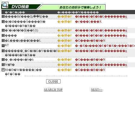
�^�C�g��
�o���ғ�
�W������
����ӂꂽ���Ɋւ��钲��
�r�䐰�F
�h���}�E�h�L�������g
�j�āI����Ȃ����Ή�
�r�䐰�F
�t/���}���X
�f���b�N�X��
�`�s�f�f�挆��I (1)
�r�䐰�F
�h���}�E�h�L�������g
����
�r�䐰�F
�h���}�E�h�L�������g
�L���o���[���L
�r�䐰�F
�G���e�B�b�N
KT
�r�䐰�F
�~�X�e���[�E�T�X�y���X�E
������_�C�I�L�V���I�I
�r�䐰�F
�h���}�E�h�L�������g
�f���b�N�X��
�_�u���x�b�h
�r�䐰�F
�G���e�B�b�N
W�̔ߌ�
�r�䐰�F
�h���}�E�h�L�������g
Mr�D�W�����}��
�r�䐰�F
�G���e�B�b�N
�F���
SEARCH TOP
NEXT>>