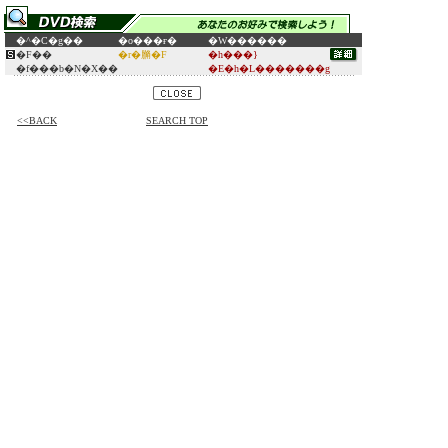
�^�C�g��
�o���ғ�
�W������
�F��
�r�䐰�F
�h���}
�f���b�N�X��
�E�h�L�������g
<<BACK
SEARCH TOP