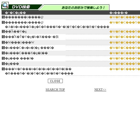
�^�C�g��
�o���ғ�
�������ɂ����@
�W�F�C���Y�E
�������ɂ����@
�W�F�C���Y�E
�A�h�o���X�g�E�R���N�^�[�Y�E�G�f�B�V����
��̂Ȃ��V�g
�W�F�C���Y�E
���̐X�Ť�V�g�̓o�X���~�肽
�W�F�C���Y�E
�W���}���W
�W�F�C���Y�E
�u���C�u�n�[�g ���ʕ�
�W�F�C���Y�E
�u���C���X�g�[��
�W�F�C���Y�E
�g��� ���ʔ�
�W�F�C���Y�E
�g���
�W�F�C���Y�E
���W�F���h�E�I�u�E�t�H�[��
�W�F�C���Y�E
�R���N�^�[�Y�E�G�f�B�V����
SEARCH TOP
NEXT>>