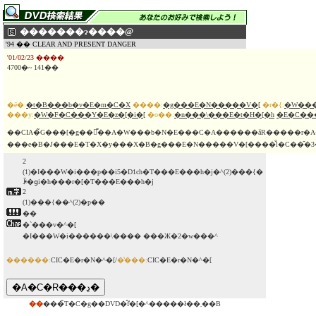
�������ɂ����@
'94 �� CLEAR AND PRESENT DANGER
'01/02/23 ����
4700�~ 141��
�ē�:
�t�B���b�v�E�m�C�X
����:
�g���E�N�����V�[
�r�{:
�W���
���y:
�W�F�C���Y�E�z�[�i�[
�o��:
�n���\���E�t�H�[�h
�E�C��
��CIA�̃G���[�g��񕪐͊��A�W���b�N�E���C�A������ăR�����r�A�̖���g�D�
���e�B�J���E�T�X�y���X�B�g���E�N�����V�[����̐l�C��̑�3
2
(1)�I���W�i���p��i5�D1ch�T���E���h�j�^(2)���{�
ꐁ�ցi�h���r�[�T���E���h�j
2
(1)���{��^(2)�p��
��
�`���v�^�[
�I���W�i������\���� ���Ж�2�w���^
������:
CIC�E�r�N�^�[/
�̔���:
CIC�E�r�N�^�[
��
���̃T�C�g��DVD�̂݃f�[�^�����ł��܂��B