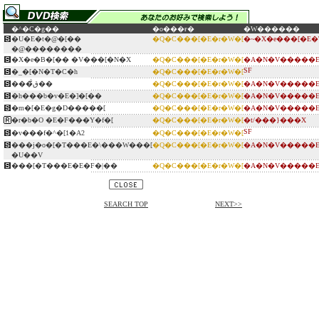
�^�C�g��
�o���ғ�
�W������
�U�E�t�@�[��
�Q�C���[�E�r�W�[
�~�X�e���[�E
�@��������
�X�e�B�[�� �V���[�N�X
�Q�C���[�E�r�W�[
�A�N�V�����E
SF
�_�[�N�T�C�h
�Q�C���[�E�r�W�[
���ق̐��
�Q�C���[�E�r�W�[
�A�N�V�����E
�h���b�v�E�]�[��
�Q�C���[�E�r�W�[
�A�N�V�����E
�m�[�E�g�D�����[
�Q�C���[�E�r�W�[
�A�N�V�����E
�r�b�O �E�F���Y�f�[
�Q�C���[�E�r�W�[
�t/���}���X
SF
�v���f�^�[1�A2
�Q�C���[�E�r�W�[
���j�o�[�T���E�\���W���[
�Q�C���[�E�r�W�[
�A�N�V�����E
�U��V
���[�T���E�E�F�|��
�Q�C���[�E�r�W�[
�A�N�V�����E
SEARCH TOP
NEXT>>