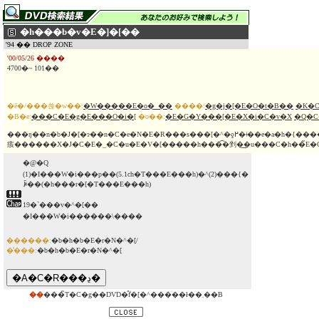
�h���b�v�E�]�[��
'94 �� DROP ZONE
'00/05/26 ����
4700�~ 101��
�ē�/���쑍�w��:
�W�����E�o�_��
����:
�g�j�[�E�O�t�B��
�K�
�B�e:
���C�E�g�E���O�i�[
�o��:
�E�G�Y���[�E�X�i�C�v�X
�Q�C
���ŋ��n�b�J�[�ɂ��n�C�e�N�E�R���s���[�^�ƍ߂�ǂ��e�a�h�{�����R���r�̊����`�����T�X�y���X�E�A�N�V������n��5000�����
痎������X�J�C�E�_�C�u�E�V�[�����h���͡�剉�͢�u���C�h��̃E�
�@�Q
(1)�I���W�i���p��(5.1ch�T���E���h)�^(2)���{�
ꐁ��(�h���r�[�T���E���h)
19�`���v�^�[��
�I���W�i������\����
������:
�b�h�b�E�r�N�^�[/
�̔���:
�b�h�b�E�r�N�^�[
��
���̃T�C�g��DVD�̂݃f�[�^�����ł��܂��B