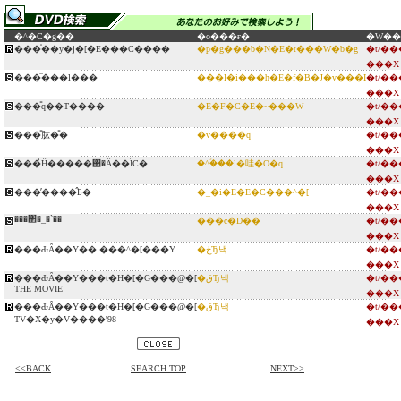
�^�C�g��
�o���ғ�
�W�
���̍��y�j�[�E���C����
�p�g���b�N�E�t���W�b�g
�t/��
���X
���̂���l���
���I�i���h�E�f�B�J�v���I
�t/��
���X
���̎q��T����
�E�F�C�E�~���W
�t/��
���X
���̎肱�̎�
�v����q
�t/��
���X
���̉Ĥ�����΂�Â��ȊC�
�^�ؑ��l�哇�O�q
�t/��
���X
���̓����̂Ƃ�
�_�i�E�E�C���^�[
�t/��
���X
���΂�_�`��
���c�D��
�t/��
���X
���ԂȂ��Y�� ���^�[���Y
�ڂЂ낵
�t/��
���X
���ԂȂ��Y���t�H�[�G���@�[
�قЂ낵
�t/��
THE MOVIE
���X
���ԂȂ��Y���t�H�[�G���@�[
�قЂ낵
�t/��
TV�X�y�V����'98
���X
<<BACK
SEARCH TOP
NEXT>>