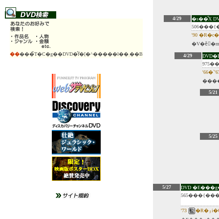
4/29
�s��̐X D
506���{
'90 �R�
��
���̃T�C�g��DVD�̂݃f�[�^�����ł��܂��B
4/29
DVD�
975�
'66�`'
����
5/21
5/25
5/27
DVD �E���
565���{��
'73
�R�ۉ