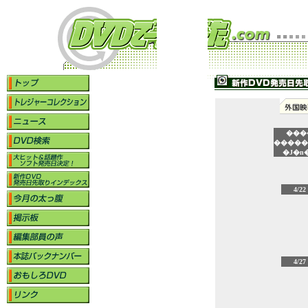
���
�����
�J�n
4/22
4/27