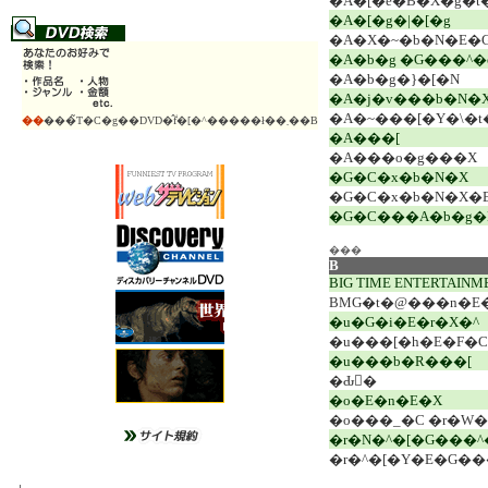
�A�[�e�B�X�g�
�A�[�g�|�[�g
�A�X�~�b�N�E�
�A�b�g �G���^
�A�b�g�}�[�N
�A�j�v���b�N�
�A�~���[�Y�\�t
��
���̃T�C�g��DVD�̂݃f�[�^�����ł��܂��B
�A���[
�A���o�g���X
�G�C�x�b�N�X
�G�C�x�b�N�X�
�G�C���A�b�g�
���
B
BIG TIME ENTERTAINM
BMG�t�@���n�E
�u�G�i�E�r�X�^
�u���[�h�E�F�C
�u���b�R���[
�Ԃ񂩎�
�o�E�n�E�X
�o���_�C �r�W
�r�N�^�[�G���
�r�^�[�Y�E�G��