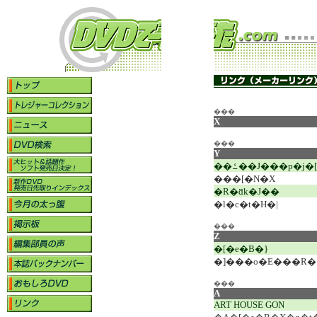
���
X
���
Y
��ߑ��J���p�j�[
���[�N�X
�R�ƌk�J��
�l�c�t�H�|
���
Z
�[�e�B�}
�]���o�E���R�
���
A
ART HOUSE GON