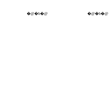
[ �\���� ]
�@�b�@
[ ���C�L���O ]
�@�b�@