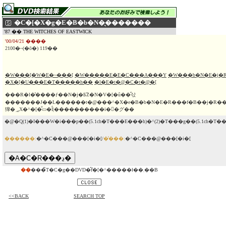
�C�[�X�g�E�B�b�N�̖�������
'87 �� THE WITCHES OF EASTWICK
'00/04/21 ����
2100�~(�ō�) 119��
�W���[�W�E�~���[
�W�����E�E�C���A���Y
�W���b�N�E�j�
�X�[�U���E�T�����h��
�l�E�t�@�C�t�@�[
���R�l�̔����ƒ��N�j�Ƃ̃Z�N�V�[�ȗ��̋삯
�������J��L������t�@���^�X�e�B�b�N�E�R���f�B��j�R���\�����
獋�؃X�^�[�̐▭�Ȋ|����������i�𐷂�グ��
�@�Q(1)�I���W�i���p��(5.1ch�T���E���h)�^(2)�T���g��(5.1ch�T
������:
�^�C���@���[�i�[/
�̔���:
�^�C���@���[�i�[
��
���̃T�C�g��DVD�̂݃f�[�^�����ł��܂��B
<<BACK
SEARCH TOP