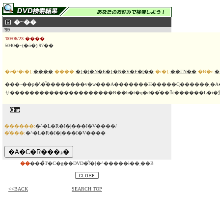
�~��
'99
'00/06/23 ����
5040�~(�ō�) 97��
�ē�/�r�{:
����
����:
�}�[�N�E�}�N�V�F�[��
�r�{:
��ΓN��
�B�e:
�
���~��p�̔\�͂��������v�w���A�������H�����Ɋ������܂�A�]�����n�߂�T�X�y���X�E�z���[�B�����U�������𒲍�����Y���������A�~��p�ɒʂ������q��̑��݂�m��A�����̑{�����˗����Ă����B���̌�A���q�̕v�̎Ԃ̃g�����N����A���
サ���������������������B��b�t�q�d��̍��򐴊ē������L�i
������:
�^�L�R�[�|���[�V����/
�̔���:
�^�L�R�[�|���[�V����
��
���̃T�C�g��DVD�̂݃f�[�^�����ł��܂��B
<<BACK
SEARCH TOP