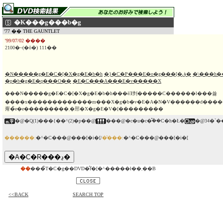
�K���g���b�g
'77 �� THE GAUNTLET
'99/07/02 ����
2100�~(�ō�) 111��
�N�����g�E�C�[�X�g�E�b�h
�}�C�P���E�o�g���[�ق�
�\���h�
�p�b�g�E�q���O��
�E�C���A���E�v�����X
���N�����g�E�C�[�X�g�E�b�h���ēƎ剉�����C������l���쑗
����x�������������m���X�g�b�v�E�A�N�V������d�����
甭�̏e�e���������܂�郉�X�g�E�V�[���������
�@�Q(1)���{��^(2)�p��@
���@�c�u�c�̂݃��C�h�Ł�
�@34�`
������:
�^�C���@���[�i�[/
�̔���:
�^�C���@���[�i�[
��
���̃T�C�g��DVD�̂݃f�[�^�����ł��܂��B
<<BACK
SEARCH TOP