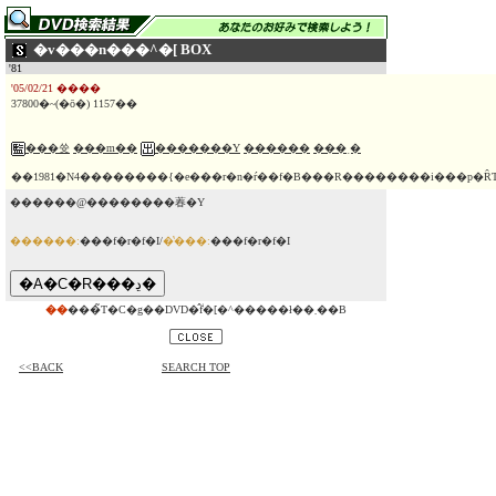
�v���n���^�[ BOX
'81
'05/02/21 ����
37800�~(�ō�) 1157��
���쓧
���m��
�������Y
������
���ˏ�
��1981�N4��������{�e���r�n�ŕ��f�B���R��������i���p�
������@��������萶�Y
������:
���f�r�f�I/
�̔���:
���f�r�f�I
��
���̃T�C�g��DVD�̂݃f�[�^�����ł��܂��B
<<BACK
SEARCH TOP