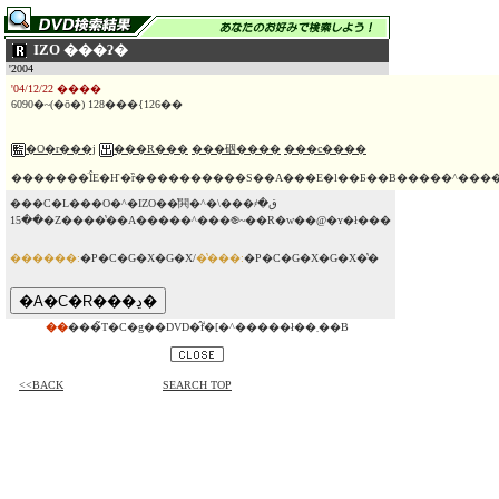
IZO ���ʔ�
'2004
'04/12/22 ����
6090�~(�ō�) 128���{126��
�O�r���j
���R���
���䂩����
���c����
�������̈ÎE�Ҥ�ȑ����������S��A���E�l��Ƃ��B�����^����1
���C�L���O�^�IZO��̔閧�^�\���҂ق�
��15�Ζ����̔��A�����^���֎~��R�w��@�ʏ�ł���
������:
�P�C�G�X�G�X/
�̔���:
�P�C�G�X�G�X�̔�
��
���̃T�C�g��DVD�̂݃f�[�^�����ł��܂��B
<<BACK
SEARCH TOP