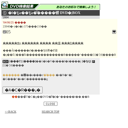
�l�Ɣޏ��Ɣޏ��̐����铹 DVD�|BOX
'2004
'04/06/25 ����
23940�~(�ō�) 575���{10��
05
�����֎q
������
����
��傤
���R����
���Ȃɓ�����ꂽ�j���ЂƂ薺�Ƃ̌𗬂
�ʂ��Ė{���̍K�������������B�����^����[1]�`[4]����B
[���T]
[����]
��1�b�V�i���I�i����j
[�ЂQ]
[1]�`[4]����
������:
�֐��e���r/
�̔���:
�r�N�^�[
�G���^�e�C�������g
��
���̃T�C�g��DVD�̂݃f�[�^�����ł��܂��B
<<BACK
SEARCH TOP