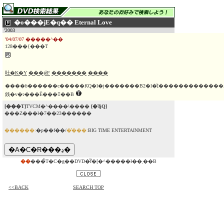
�o���ɉE�q�� Eternal Love
'2003
'04/07/07 �����^��
128���{���T
吐�K�Y
���ɉĕF
�������
����
����ɓ������c�����ƘQ�l�j�������B2�l�͐[������������
銭�v�ɂ���Ē���􂩂��B
[���T]
TVCM�^����\����
[�ЂQ]
���Z���ł�7��23������
������:
�p��f��/
�̔���:
BIG TIME ENTERTAINMENT
��
���̃T�C�g��DVD�̂݃f�[�^�����ł��܂��B
<<BACK
SEARCH TOP