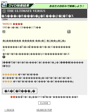
THE ULTIMATE VERSUS
�A���e�B���b�g�E���@�[�T�X
'2004
'04/05/21 ����
5985�~(�ō�) 130���{175��
�k������
�����
��p�Y
�O��m�G�q
������Ԃ�̐X�œ�̃]���r�W�c�ƒE�������
키
�B�V�B�e����ǉ����ĕҏW�������S�ŁB
[���T]
�V�K�B�e���C�L���O�ق�
[����]
�����
[�ЂQ]
������:
�W�F�l�I��
�G���^�e�C�������g�A�P�C�G�X�G�X/
�̔���:
�W�F�l�I�� �G���^�e�C�������g
��
���̃T�C�g��DVD�̂݃f�[�^�����ł��܂��B
<<BACK
SEARCH TOP