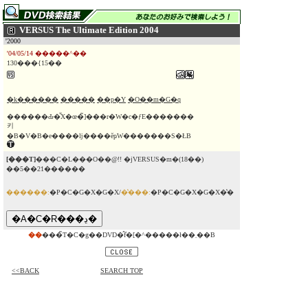
VERSUS The Ultimate Edition 2004
'2000
'04/05/14 �����^��
130���{15��
�k������
�����
��p�Y
�O��m�G�q
������Ԃ�̐X�œ�̃]���r�W�c�ƒE�������
키
�B�V�B�e����ǉ����ĕҏW�������S�ŁB
[���T]
���C�L���O��@!! �jVERSUS�m�(18��)
��5��21������
������:
�P�C�G�X�G�X/
�̔���:
�P�C�G�X�G�X�̔�
��
���̃T�C�g��DVD�̂݃f�[�^�����ł��܂��B
<<BACK
SEARCH TOP