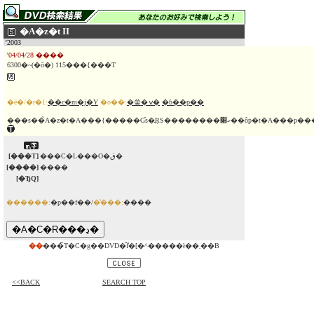
�A�z�t II
'2003
'04/04/28 ����
6300�~(�ō�) 115���{���T
�ē�/�r�{:
��c�m�j�Y
�o��:
�쑺�ݍ�
�ɓ��p��
���s��̉A�z�t�A���{�����Ɠs�̖ŖS
[���T]
���C�L���O�ق�
[����]
����
[�ЂQ]
������:
�p��f��/
�̔���:
����
��
���̃T�C�g��DVD�̂݃f�[�^�����ł��܂��B
<<BACK
SEARCH TOP