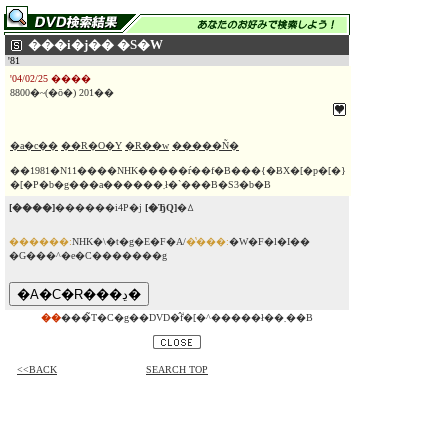
���i�j�� �S�W
'81
'04/02/25 ����
8800�~(�ō�) 201��
�a�c��
��R�O�Y
�R��w
�����Ñ�
��1981�N11����NHK�����ŕ��f�B���{�ɃX�[�p�[�}
�[�P�b�g���a������܂ł�`���B�S3�b�B
[����]
������i4P�j
[�ЂQ]
�ꕔ
������:
NHK�\�t�g�E�F�A/
�̔���:
�W�F�l�I��
�G���^�e�C�������g
��
���̃T�C�g��DVD�̂݃f�[�^�����ł��܂��B
<<BACK
SEARCH TOP