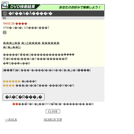
�F��A�Â����҂�
'85
'04/01/28 ����
4700�~(�ō�) 103���{���T
���m��
�ێR����
������
�{�ܔ��Îq
�����F�̏��Q�����̖������ؖ����
悤�Ƃ���j���A�Y���Ɩ������錚
�݉�Ђ̑��݂�m��B
[���T]
�C���^�r���[�i�ēA�r�{�j�ق�
[����]
������:
�p���f/
�̔���:
���j�o�[�T���~���[�W�b�N
��
���̃T�C�g��DVD�̂݃f�[�^�����ł��܂��B
<<BACK
SEARCH TOP