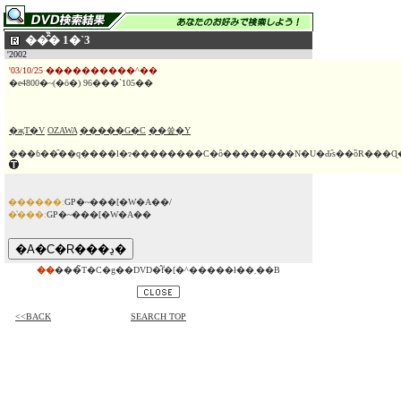
��̂̏� 1�`3
'2002
'03/10/25 ����������^��
�e4800�~(�ō�) 96���`105��
�җT�V
OZAWA
�����G�C
��쑾�Y
������:
GP�~���[�W�A��/
�̔���:
GP�~���[�W�A��
��
���̃T�C�g��DVD�̂݃f�[�^�����ł��܂��B
<<BACK
SEARCH TOP