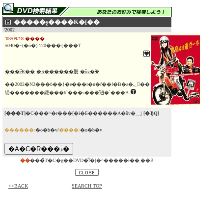
�����ʂ����K�[��
'2002
'03/09/18 ����
5040�~(�ō�) 120���{���T
���ӗR��
�Ƃ������肦
�ȕv�ؑ�
��2002�N2���ɓ��{�e���r�n�ŕ��f�B�a�؂𔲂��
铹�������鏭���ƃ`���s���̌𗬂�`���B
[���T]
�C���^�r���[�i�Ƃ������A�ȕv�؁j
[�ЂQ]
������:
�o�b�v/
�̔���:
�o�b�v
��
���̃T�C�g��DVD�̂݃f�[�^�����ł��܂��B
<<BACK
SEARCH TOP