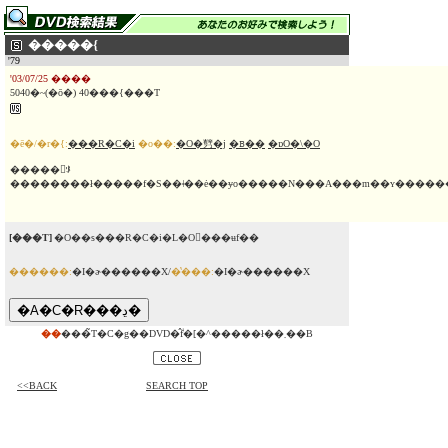
�����{
'79
'03/07/25 ����
5040�~(�ō�) 40���{���T
�ē�/�r�{:
���R�C�i
�o��:
�O�㔎�j
�ᏼ��
�ɒO�\�O
�����񂾕ꂪ
��������ł�����f�S��ǂ��ė��ɏo�����N���A���m��ʏ�����
[���T]
�O��s���R�C�i�L�O�ٓ��ʉf��
������:
�I�ɚ������X/
�̔���:
�I�ɚ������X
��
���̃T�C�g��DVD�̂݃f�[�^�����ł��܂��B
<<BACK
SEARCH TOP