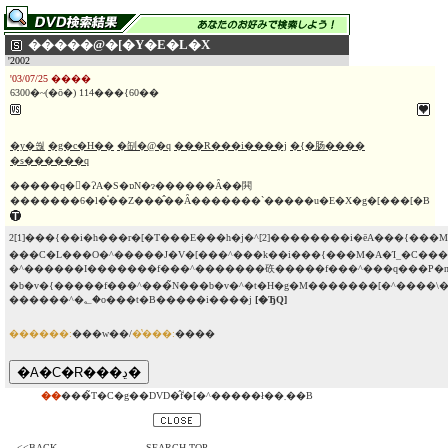
�����@�[�Y�E�L�X
'2002
'03/07/25 ����
6300�~(�ō�) 114���{60��
�y�쒆
�g�c�H��
�㓡�@�q
���R���i����j
�{�肠����
�s������q
�����q�𕑑�ɁA�S�ɒN�ɂ������Ȃ��閧
�������6�l�̍��Z���̂��Ȃ�������`�����u�E�X�g�[���[�B
2[1]���{��i�h���r�[�T���E���h�j�^[2]��������i�ēA���{��
���C�L���O�^�����J�V�[���^���k��i���{���M�A�Ί_�C���A
�^������I�������f���^�������䂠�����f���^���q���P�n
�b�v�{�����f���^���̃N���b�v�^�t�H�g�M�������[�^����
������^�؂�o���t�B�����i����j
[�ЂQ]
������:
���w��/
�̔���:
����
��
���̃T�C�g��DVD�̂݃f�[�^�����ł��܂��B
<<BACK
SEARCH TOP