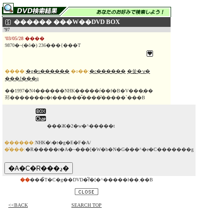
������ ���W��DVD BOX
'97
'03/05/28 ����
9870�~(�ō�) 236���{���T
����:
�g�s������
�o��:
�c������
�쑺�ݍ�
���J���q
��1997�N4������NHK�����ŕ��f�B�V���̖��
邳�������e�t������̌����̔�����`���B
���Ж�2�w�^�����t
������:
NHK�\�t�g�E�F�A/
�̔���:
�R�����r�A�~���[�W�b�N�G���^�e�C�������g
��
���̃T�C�g��DVD�̂݃f�[�^�����ł��܂��B
<<BACK
SEARCH TOP