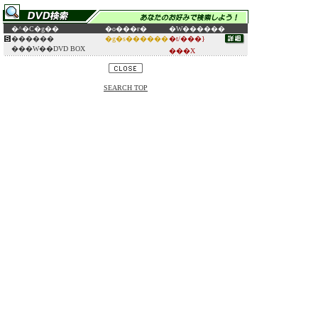
�^�C�g��
�o���ғ�
�W������
������
�g�s������
�t/���}
���W��DVD BOX
���X
SEARCH TOP