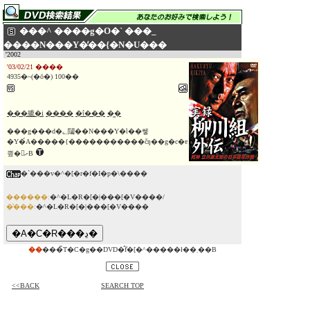
���^ ����g�O�` ���_
����N���Y�̓��{�N�U���
'2002
'03/02/21 ����
4935�~(�ō�) 100��
���䌒�i
����
�ΐ���
�͖�
���g���d�؂闧��N���Y�Ɩ��쎟
�Y�́A�����{�����������čŋ��g�c�ɐ
킢�𒧂ށB
�`���v�^�[�r�f�I�p�\����
������:
�^�L�R�[�|���[�V����/
�̔���:
�^�L�R�[�|���[�V����
��
���̃T�C�g��DVD�̂݃f�[�^�����ł��܂��B
<<BACK
SEARCH TOP