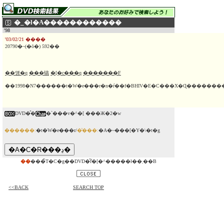
�_�l�A������������
'98
'03/02/21 ����
20790�~(�ō�) 592��
��얭�q
���镐
�[�c���q
�������F
��1998�N7������t�W�e���r�n�ŕ��f�BHIV�E�C���X�Ɋ������
DVD�̂�
�`���v�^�[ ���Ж�2�w
������:
�t�W�e���r/
�̔���:
�A�~���[�Y�\�t�g
��
���̃T�C�g��DVD�̂݃f�[�^�����ł��܂��B
<<BACK
SEARCH TOP