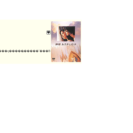
����q�����̗�����`���B