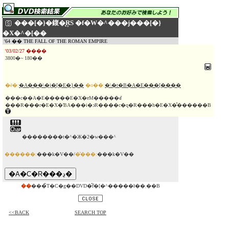
���[�}�鍑�̖ŖS �f�W�^���j���[�}
�X�^�[��
'64 �� THE FALL OF THE ROMAN EMPIRE
'03/02/27 ����
3800�~ 180��
�ē�:
�A���\�j�[�E�}��
�o��:
�\�t�B�A�E���[����
���c��A�E�����E�X�ɐM�����ꂽ
���R���r�E�X�ƁA���i�ɔR����c�q�R���h�E�X�̊������B
��������t�^�Ж�2�w���^
������:
���k�V��/
�̔���:
���k�V��
��
���̃T�C�g��DVD�̂݃f�[�^�����ł��܂��B
<<BACK
SEARCH TOP