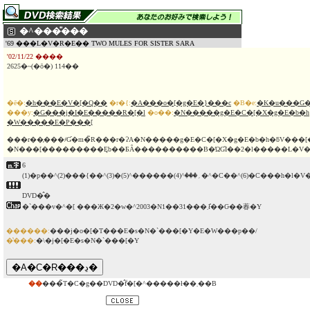
�^���̎���
'69 ���L�V�R�E�� TWO MULES FOR SISTER SARA
'02/11/22 ����
2625�~(�ō�) 114��
�ē�:
�h���E�V�[�Q��
�r�{:
�A���o�[�g�E�}���c
�B�e:
�K�u���G�
���y:
�G���j�I�E�����R�[�l
�o��:
�N�����g�E�C�[�X�g�E�b�h
�W�����E�P���[
���r��̗���҂Ɠ�m�̃R���r�ɁA�N�����g�E�C�[�X�g�E�b�h�ƃV���[
�N���[���������Ęb��ƂȂ����������B�ΏƓI��2�l�����L�V�R
6
(1)�p��^(2)���{��^(3)�؍���^(4)������^(5)�^�C��^(6)�C�
DVD�̂�
�`���v�^�[ ���Ж�2�w�^2003�N1��31���܂ł̊��Ԍ��萶�Y
������:
���j�o�[�T���E�s�N�`���[�Y�E�W���p��/
�̔���:
�\�j�[�E�s�N�`���[�Y
��
���̃T�C�g��DVD�̂݃f�[�^�����ł��܂��B